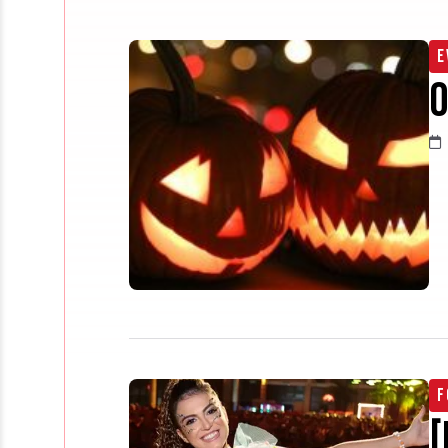
E
O
F
[