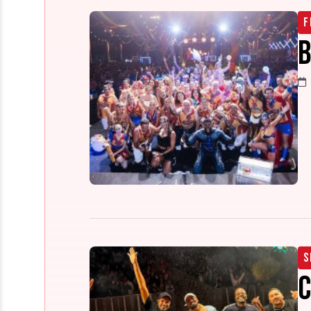
F
B
S
C