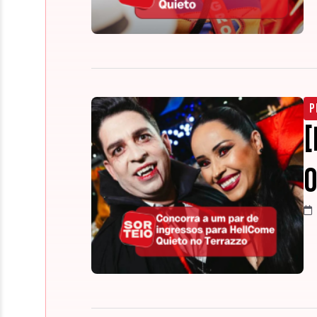
P
[
o