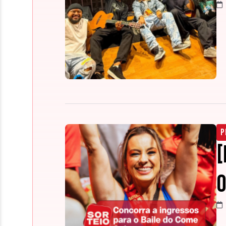
P
[
o