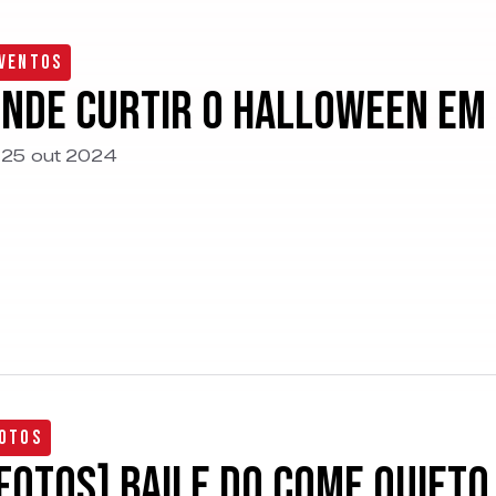
ventos
nde curtir o Halloween em J
25 out 2024
otos
FOTOS] Baile do Come Quieto