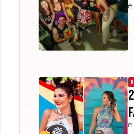
D
2
f