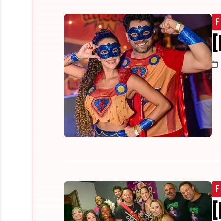
F
[
F
[