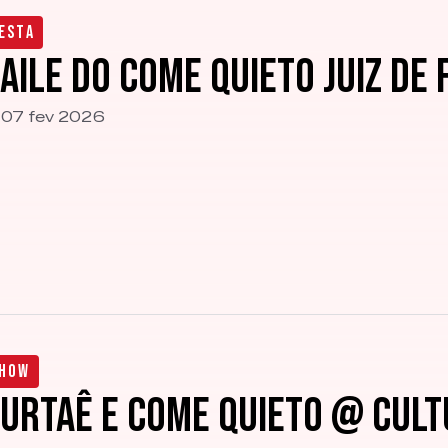
esta
aile do Come Quieto Juiz de
07 fev 2026
how
urtaê e Come Quieto @ Cult