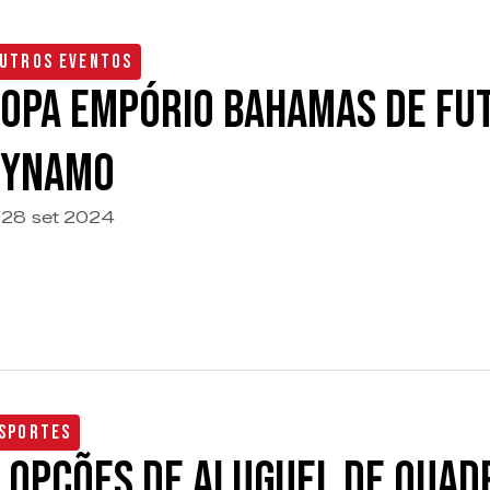
utros Eventos
opa Empório Bahamas de Fu
Dynamo
28 set 2024
sportes
 opções de aluguel de Quadr