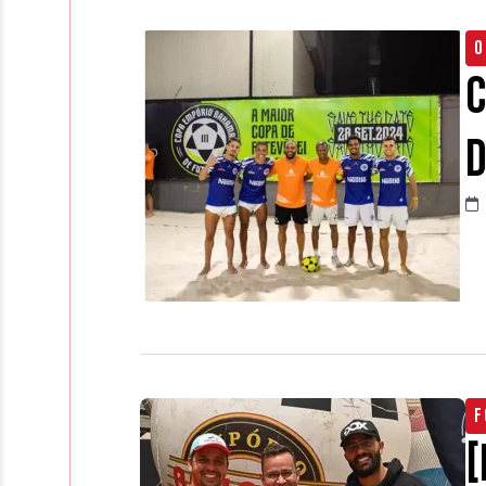
O
C
F
[