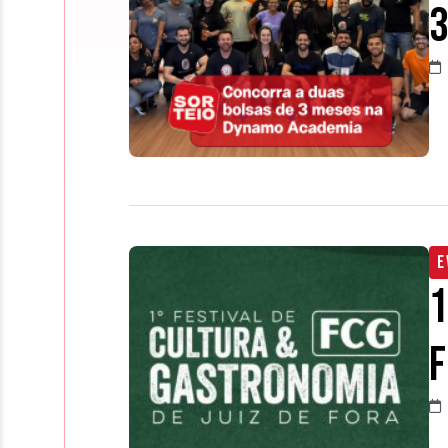
3
E
1
F