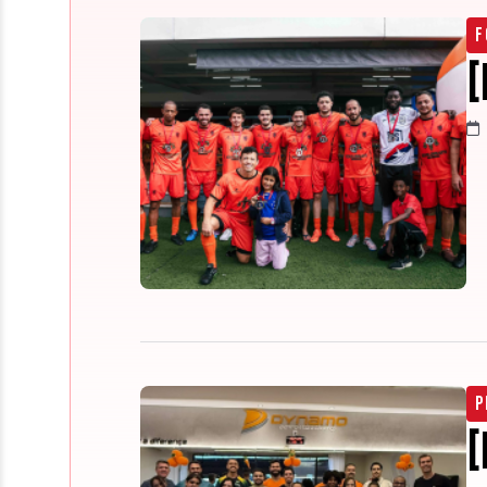
F
[
P
[