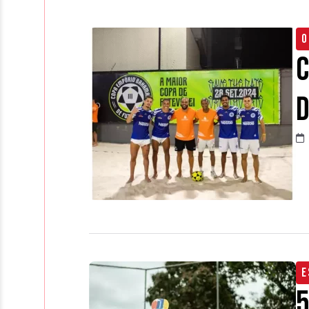
O
C
E
5