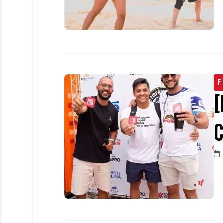
F
[
C