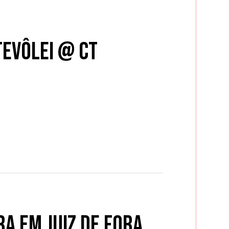
tevôlei @ CT
a em Juiz de Fora