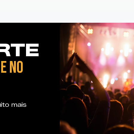
RTE
E NO
ito mais