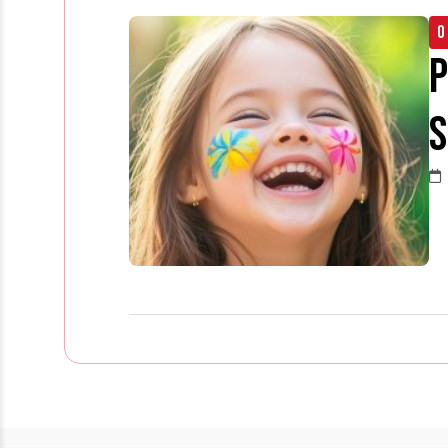
O
P
S