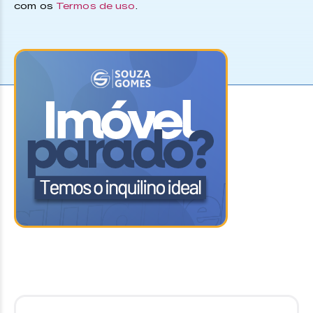
com os
Termos de uso
.