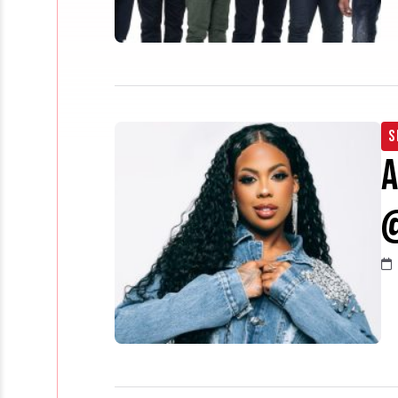
S
A
@