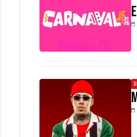
e
S
M