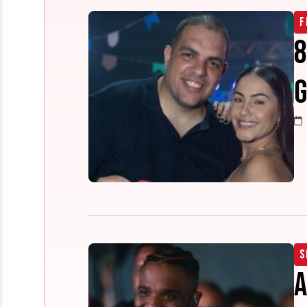
F
8
S
A