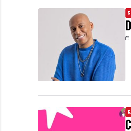
S
D
C
C