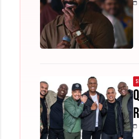
S
Q
R