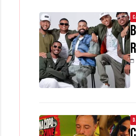
C
B
R
D
C