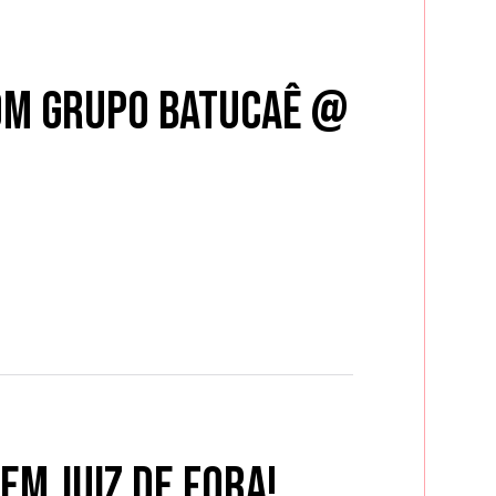
com Grupo Batucaê @
em Juiz de Fora!