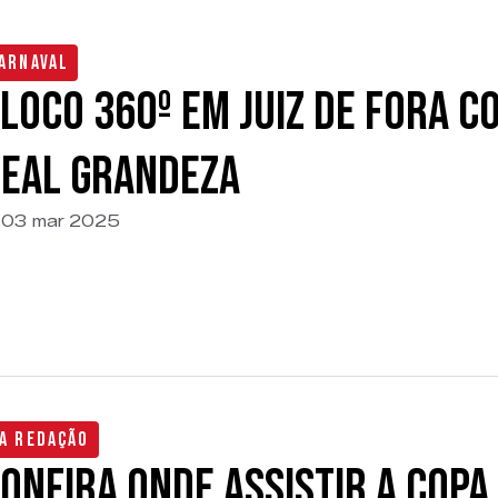
arnaval
loco 360º em Juiz de Fora 
eal Grandeza
03 mar 2025
a Redação
onfira onde assistir a Copa 