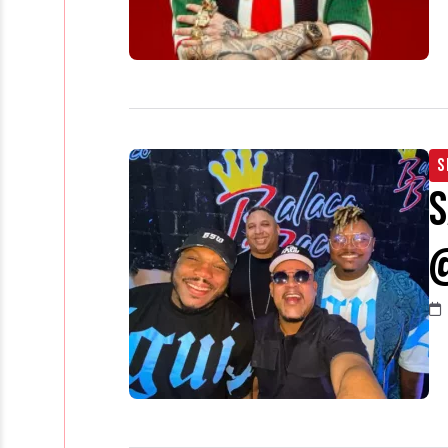
S
S
@