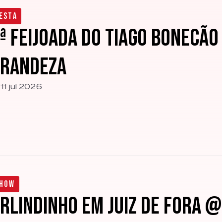
esta
ª Feijoada do Tiago Bonecã
Grandeza
11 jul 2026
how
rlindinho em Juiz de Fora 