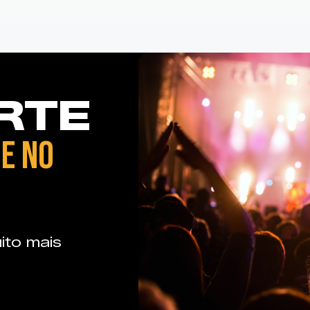
RTE
E NO
ito mais