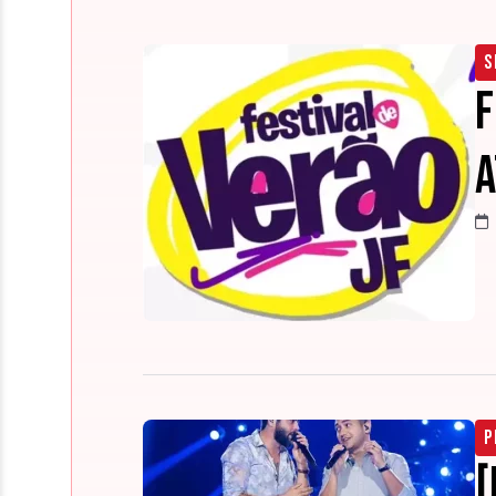
S
F
A
P
[