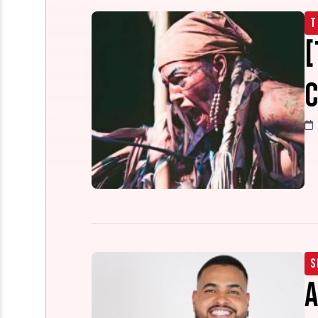
T
[
C
S
A