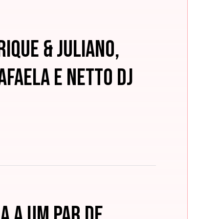
rique & Juliano,
afaela e Netto DJ
a a um par de