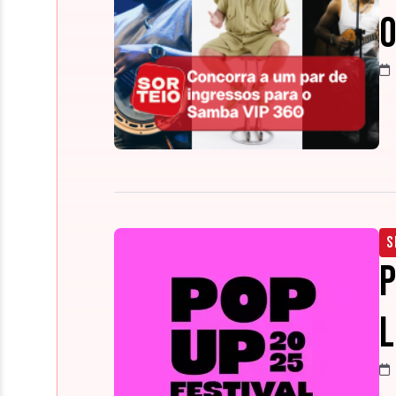
o
S
P
L