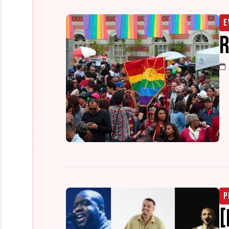
E
R
P
[