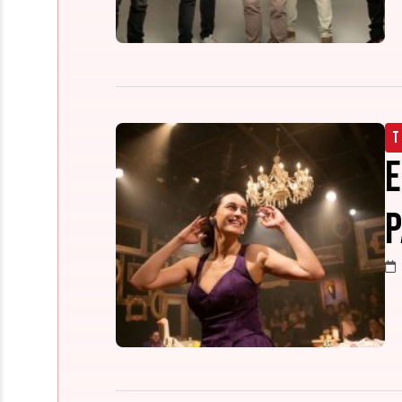
T
E
P