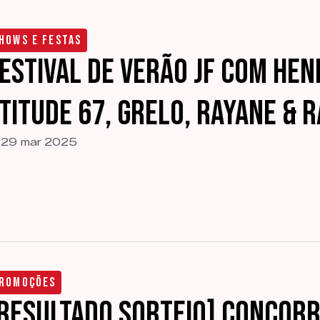
hows e Festas
estival de Verão JF com Hen
titude 67, Grelo, Rayane & R
29 mar 2025
romoções
RESULTADO SORTEIO] Concorr