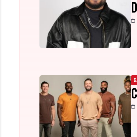
d
C
C