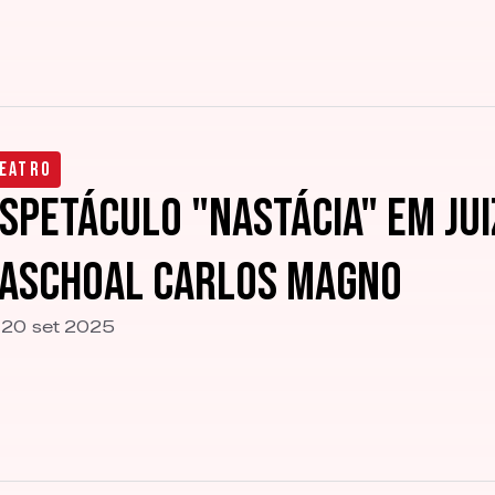
eatro
spetáculo "Nastácia" em Ju
aschoal Carlos Magno
20 set 2025