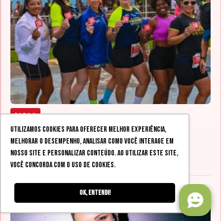
Fotos
Utilizamos cookies para oferecer melhor experiência,
[FOTOS] 10ª Corrida Tecnobit Informática
melhorar o desempenho, analisar como você interage em
27 abr 2026
nosso site e personalizar conteúdo. Ao utilizar este site,
você concorda com o uso de cookies.
Ok, entendi!