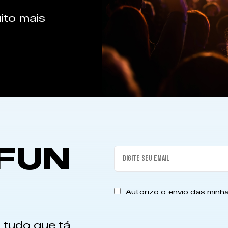
ito mais
FUN
Autorizo o envio das min
 tudo que tá