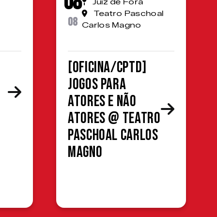
08
Juiz de Fora
Teatro Paschoal
08
Carlos Magno
[OFICINA/CPTD]
Jogos para
atores e não
atores @ Teatro
Paschoal Carlos
Magno