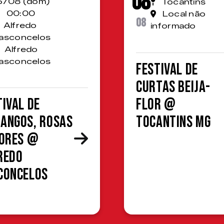
08
6/08 (dom)
Tocantins
00:00
Local não
08
Alfredo
informado
asconcelos
Alfredo
asconcelos
Festival de
Curtas Beija-
tival de
Flor @
angos, Rosas
Tocantins MG
lores @
redo
concelos