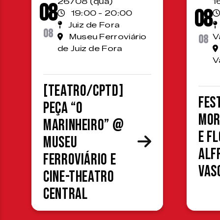
26/08 (qua)
1
08
08
19:00 - 20:00
Juiz de Fora
08
Museu Ferroviário
08
V
de Juiz de Fora
V
[TEATRO/CPTD]
Fes
Peça “O
Mor
Marinheiro” @
e F
Museu
Alf
Ferroviário e
Vas
Cine-Theatro
Central