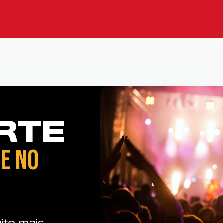
RTE
E NO
ito mais