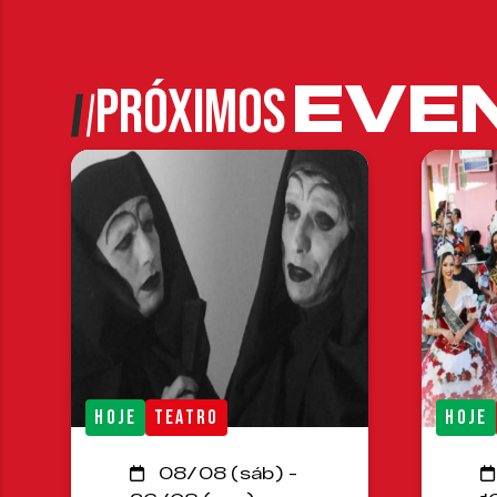
EVE
PRÓXIMOS
HOJE
TEATRO
HOJE
08/08 (sáb) -