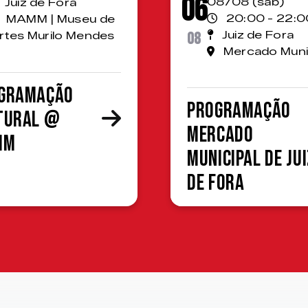
06
08/08 (sáb)
Juiz de Fora
20:00 - 22:0
MAMM | Museu de
08
Juiz de Fora
rtes Murilo Mendes
Mercado Muni
gramação
Programação
tural @
Mercado
MM
Municipal de Jui
de Fora