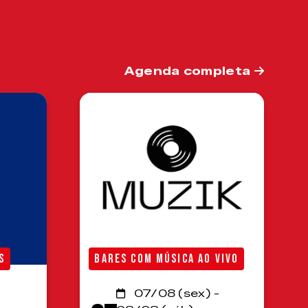
Agenda completa
S
BARES COM MÚSICA AO VIVO
07/08 (sex) -