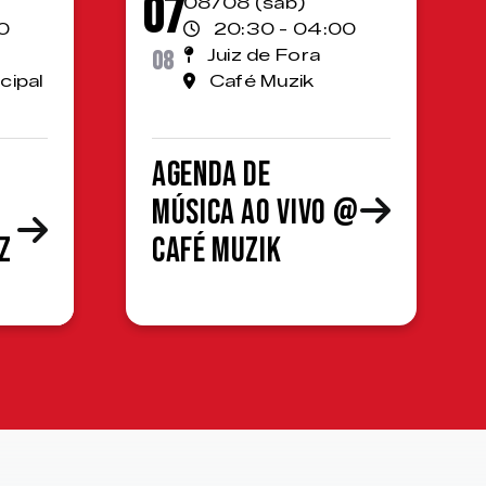
07
08/08 (sáb)
0
20:30 - 04:00
08
Juiz de Fora
cipal
Café Muzik
Agenda de
Música ao Vivo @
z
Café Muzik