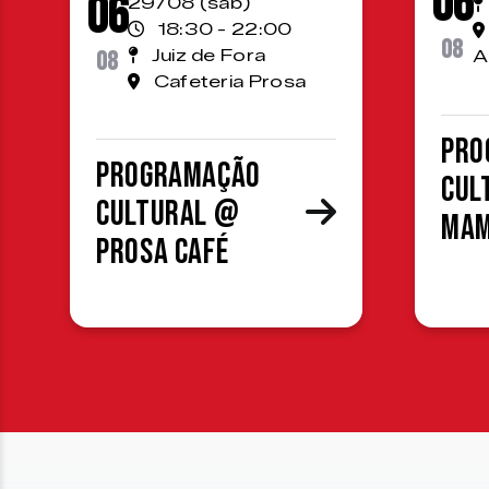
06
06
29/08 (sáb)
18:30 - 22:00
08
08
Juiz de Fora
A
Cafeteria Prosa
Pro
Programação
cul
cultural @
MA
Prosa Café