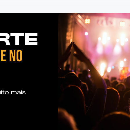
RTE
E NO
ito mais