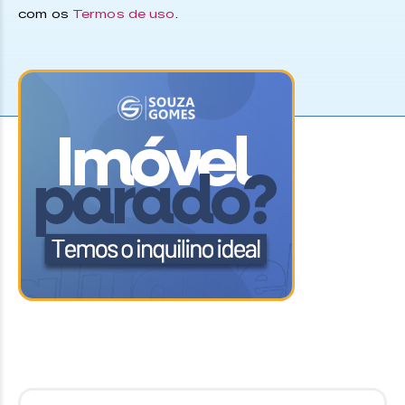
com os
Termos de uso
.