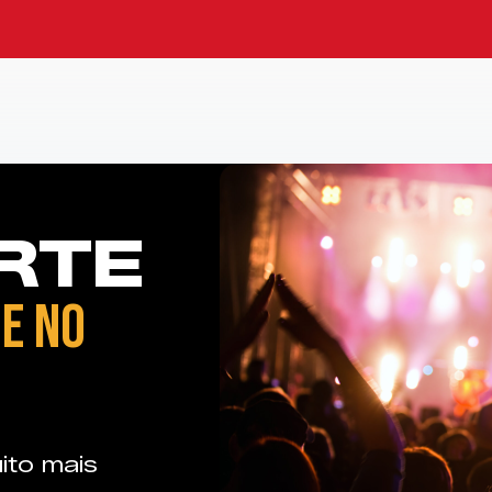
RTE
E NO
ito mais