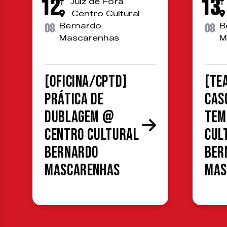
12
13
Juiz de Fora
Centro Cultural
08
Bernardo
08
B
Mascarenhas
M
[OFICINA/CPTD]
[TE
Prática de
Cas
Dublagem @
Tem
Centro Cultural
Cul
Bernardo
Ber
Mascarenhas
Mas