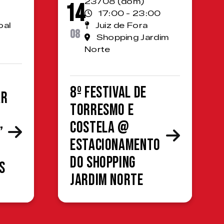
23/08 (dom)
14
17:00 - 23:00
oal
Juiz de Fora
08
Shopping Jardim
Norte
8º Festival de
ar
Torresmo e
Costela @
”
estacionamento
do Shopping
s
Jardim Norte