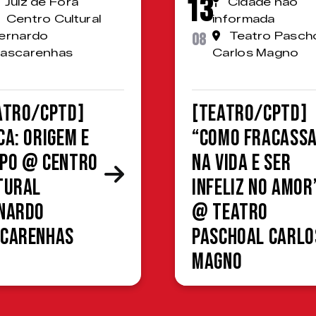
13
Juiz de Fora
Cidade não
Centro Cultural
informada
ernardo
08
Teatro Pasch
ascarenhas
Carlos Magno
ATRO/CPTD]
[TEATRO/CPTD]
ca: Origem e
“Como fracass
po @ Centro
na vida e ser
tural
infeliz no amor
nardo
@ Teatro
carenhas
Paschoal Carlo
Magno