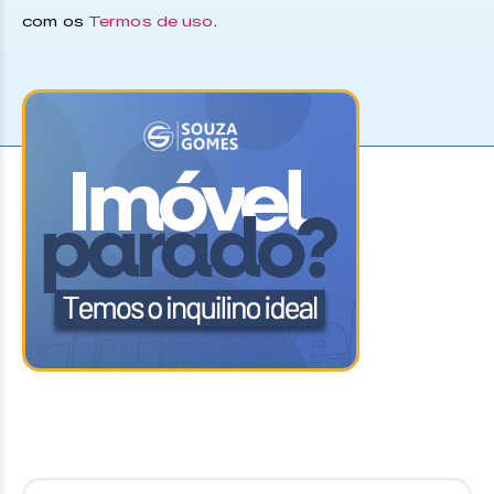
com os
Termos de uso
.