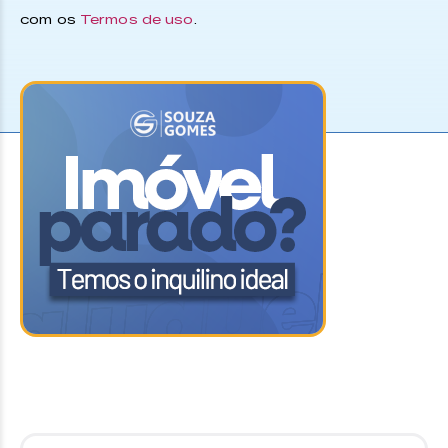
com os
Termos de uso
.