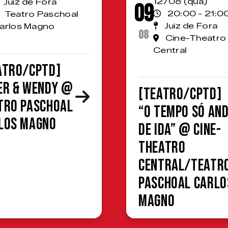
12/08 (qua)
Juiz de Fora
09
20:00 - 21:0
Teatro Paschoal
Juiz de Fora
arlos Magno
08
Cine-Theatro
Central
ATRO/CPTD]
er & Wendy @
[TEATRO/CPTD]
tro Paschoal
“O Tempo Só An
los Magno
de Ida” @ Cine-
Theatro
Central/Teatr
Paschoal Carlo
Magno