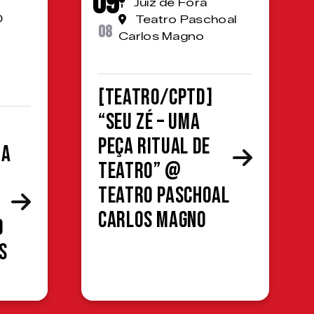
09
Juiz de Fora
0
Teatro Paschoal
08
Carlos Magno
[TEATRO/CPTD]
“Seu Zé – Uma
peça ritual de
da
teatro” @
Teatro Paschoal
Carlos Magno
o
s