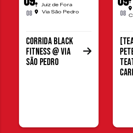
09
09
Juiz de Fora
08
Via São Pedro
08
C
Corrida Black
[TE
Fitness @ Via
Pet
São Pedro
Tea
Car