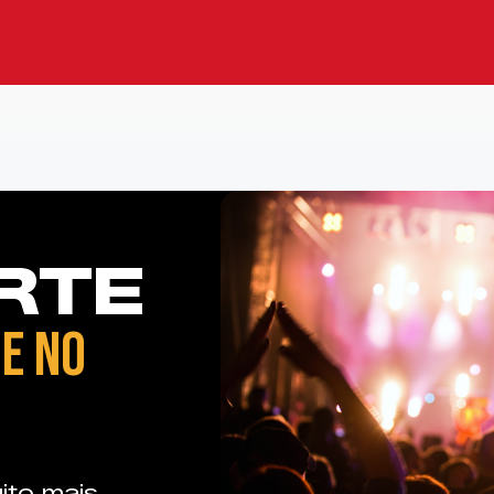
RTE
E NO
ito mais