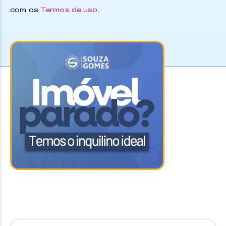
com os
Termos de uso
.