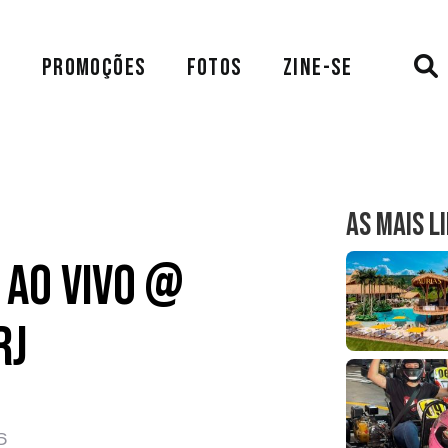
A
PROMOÇÕES
FOTOS
ZINE-SE
AS MAIS L
 ao Vivo @
RJ
6