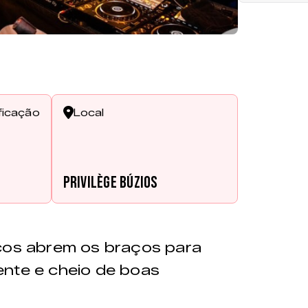
ficação
Local
Privilège Búzios
acos abrem os braços para
ente e cheio de boas