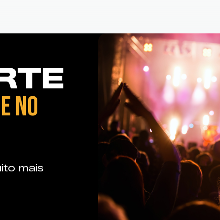
RTE
E NO
ito mais