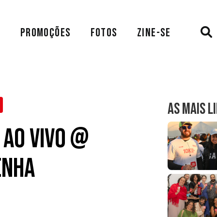
A
PROMOÇÕES
FOTOS
ZINE-SE
AS MAIS L
 ao vivo @
enha