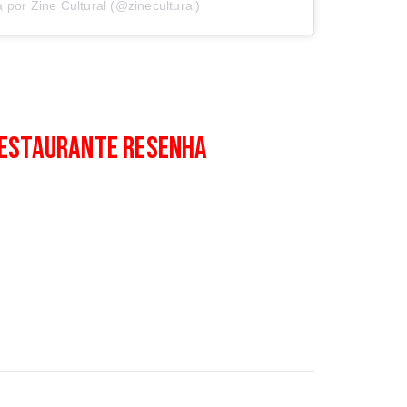
por Zine Cultural (@zinecultural)
estaurante Resenha
z