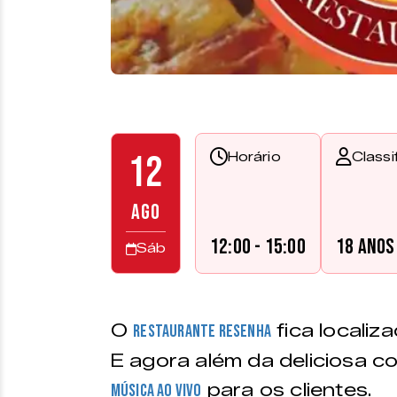
12
Horário
Classi
AGO
12:00 - 15:00
18 anos
Sáb
O
fica localiz
Restaurante Resenha
E agora além da deliciosa 
para os clientes.
música ao vivo