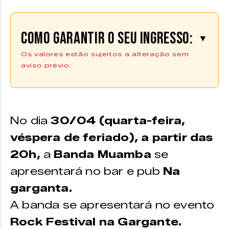
Como garantir o seu ingresso:
▼
Os valores estão sujeitos a alteração sem
aviso prévio.
Os ingressos podem ser adquiridos
na plataforma da
UniTicket
|
Compre
aqui
No dia
30
/04 (quarta-feira,
*Os ingressos também podem ser adquiridos no ponto de
véspera de feriado), a partir das
venda do Zine Cultural
20h,
a
Banda Muamba
se
apresentará no bar e pub
Na
garganta.
A banda se apresentará no evento
Rock Festival na Gargante.