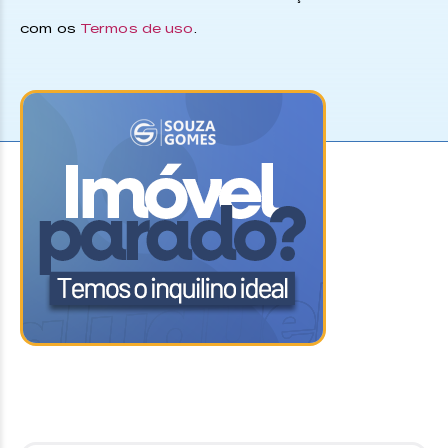
com os
Termos de uso
.