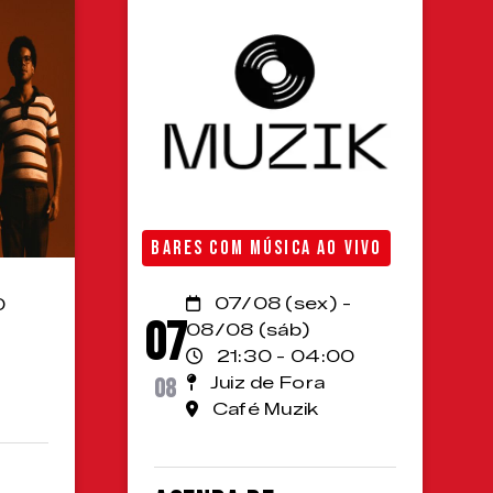
BARES COM MÚSICA AO VIVO
07/08 (sex) -
0
07
08/08 (sáb)
21:30 - 04:00
08
Juiz de Fora
Café Muzik