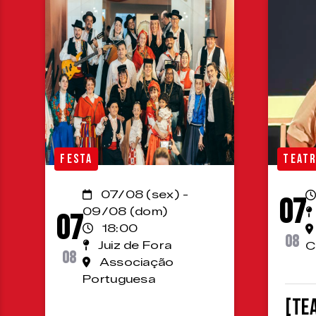
FESTA
TEAT
07/08 (sex) -
07
09/08 (dom)
07
18:00
08
Juiz de Fora
C
08
Associação
Portuguesa
[TE