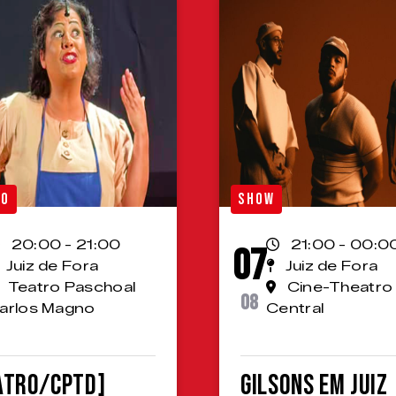
RO
SHOW
20:00 - 21:00
21:00 - 00:0
07
Juiz de Fora
Juiz de Fora
Teatro Paschoal
Cine-Theatro
08
arlos Magno
Central
ATRO/CPTD]
Gilsons em Juiz