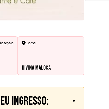
ficação
Local
Divina Maloca
eu ingresso:
▼