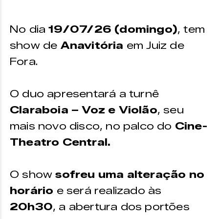
Os ingressos podem ser adquiridos
No dia
19/07/26 (domingo)
, tem
na plataforma
Ingresso Digital.
show de
Anavitória
em Juiz de
Fora.
O duo apresentará a turnê
Claraboia – Voz e Violão
, seu
mais novo disco, no palco do
Cine-
Theatro Central.
O show
sofreu uma alteração no
horário
e será realizado às
20h30
, a abertura dos portões