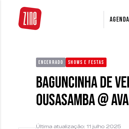
AGEND
ENCERRADO
SHOWS E FESTAS
Baguncinha de V
Ousasamba @ Ava
Última atualização: 11 julho 2025