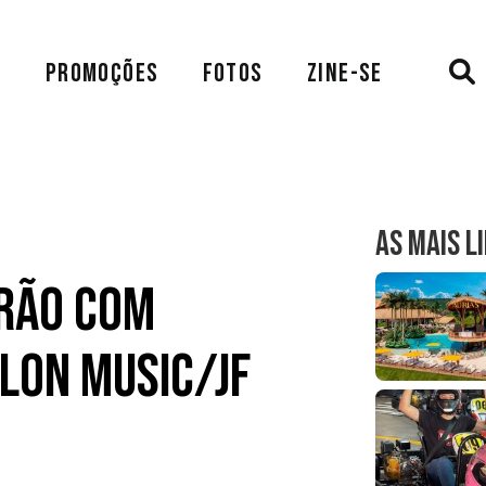
A
PROMOÇÕES
FOTOS
ZINE-SE
AS MAIS L
erão com
lon Music/JF