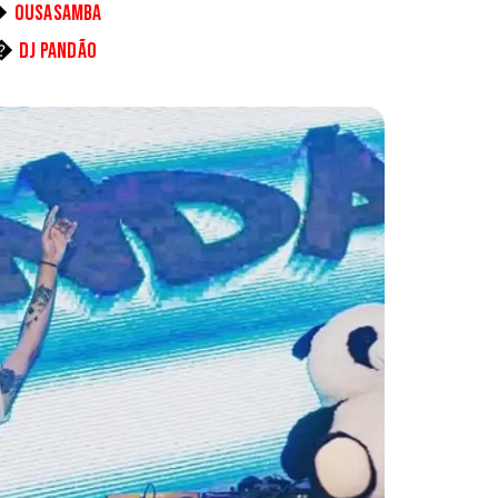
�
Ousasamba
�
DJ Pandão