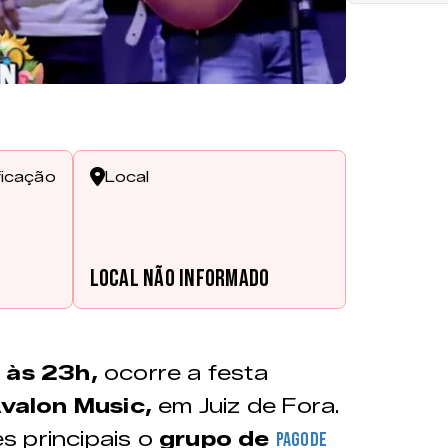
ficação
Local
Local não informado
, às 23h,
ocorre a festa
valon Music,
em Juiz de Fora.
 principais o
grupo de
pagode