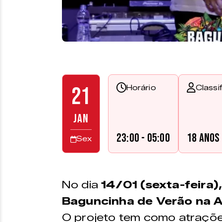
21
Horário
Classi
JAN
23:00 - 05:00
18 anos
Sex
No dia
14/01 (sexta-feira)
Baguncinha de Verão na A
O projeto tem como atrações