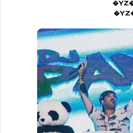
�YZ
�YZ