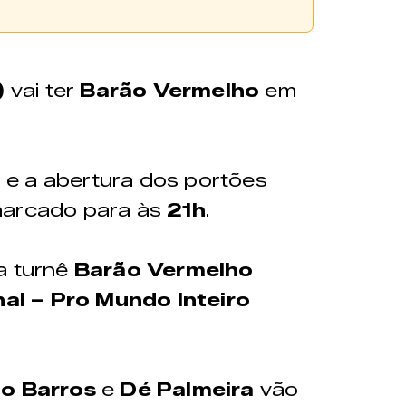
adquiridos através da
)
vai ter
Barão Vermelho
em
 ponto de venda físico do
o
e a abertura dos portões
marcado para às
21h
.
Ver no mapa
namento:
Contato:
a turnê
Barão Vermelho
e segunda
(32) 99800-8403
al – Pro Mundo Inteiro
eira das 9h
io Barros
e
Dé Palmeira
vão