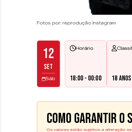
Fotos por: reprodução Instagram
12
Horário
Classi
SET
18:00 - 00:00
18 anos
Sáb
Como garantir o s
Os valores estão sujeitos a alteração se