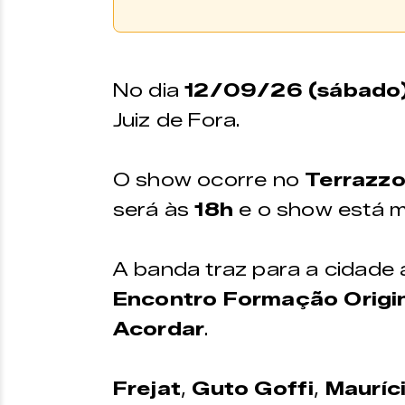
Comprar Ingresso
Os ingressos podem ser 
No dia
12/09/26 (sábado
plataforma
Eventim
e no
Juiz de Fora.
Zine Cultural.
PONTO DE VENDA
O show ocorre no
Terrazz
será às
18h
e o show está 
Zine Cultural
Endereço:
Funcio
A banda traz para a cidade 
Praça Menelick de
Aberto d
Encontro Formação Origin
Carvalho, 150
a sexta-f
às 18h
Acordar
.
Frejat
,
Guto Goffi
,
Mauríc