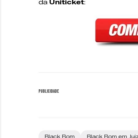
da
Uniticket
:
Publicidade
Black Bom
Black Bom em Jui