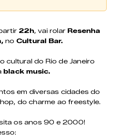
adquiridos através da
 partir
22h
, vai rolar
Resenha
a,
no
Cultural Bar.
cultural do Rio de Janeiro
a
black music.
entos em diversas cidades do
 hop, do charme ao freestyle.
isita os anos 90 e 2000!
esso: