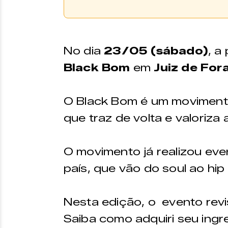
Compre Aqui
Os ingressos podem ser 
No dia
23
/05 (sábado)
, a
plataforma
Uniticket.
Black Bom
em
Juiz de For
O Black Bom é um movimento 
que traz de volta e valoriza 
O movimento já realizou ev
país, que vão do soul ao hip
Nesta edição, o evento rev
Saiba como adquiri seu ingr