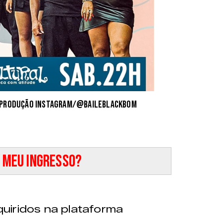
reprodução instagram/@baileblackbom
 meu ingresso?
uiridos na plataforma