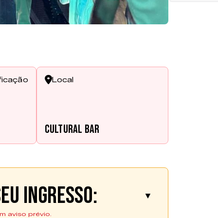
ficação
Local
Cultural Bar
eu ingresso:
▼
m aviso prévio.