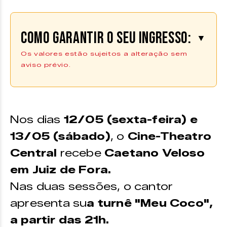
Como garantir o seu ingresso:
▼
Os valores estão sujeitos a alteração sem
aviso prévio.
Os ingressos podem ser adquiridos
na plataforma
Ingresso Digital
Ingressos para 12/05 (sexta-
Nos dias
12/05 (sexta-feira) e
feira) –
Compre aqui
13/05 (sábado)
*pontos de venda, vide texto
, o
Cine-Theatro
Central
recebe
Caetano Veloso
VALORES
em Juiz de Fora.
Plateia A Central –
R$
[APENAS 13/05]
Nas duas sessões, o cantor
450 (INTEIRA)
apresenta su
a turnê "Meu Coco",
Plateia A Esquerda
– R$
[APENAS 13/05]
a partir das 21h.
400 (INTEIRA)