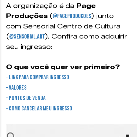
Plateia B Direita –
R$
[APENAS 12/05]
A organização é da
Page
380 (INTEIRA) | R$ 190 (MEIA-
Produções
(
) junto
@pageproducoes
ENTRADA IDOSO)
com Sensorial Centro de Cultura
Plateia B Esquerda –
R$
[APENAS 12/05]
(
). Confira como adquirir
@sensorial.art
380 (INTEIRA) | R$ 190 (MEIA-
seu ingresso:
ENTRADA IDOSO)
O que você quer ver primeiro?
– Link para comprar ingresso
– Valores
– Pontos de venda
– Como cancelar meu ingresso