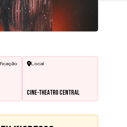
ificação
Local
s
Cine-Theatro Central