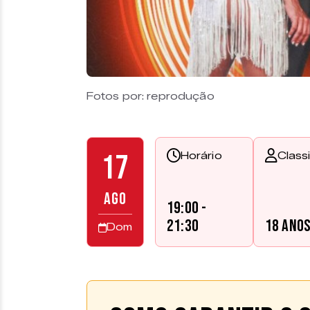
Fotos por: reprodução
17
Horário
Class
AGO
19:00 -
21:30
18 ano
Dom