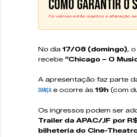
Como garantir o s
Os valores estão sujeitos a alteração se
Os ingressos podem ser 
antecipadamente no Trai
R$15 ou por R$40 na bil
No dia
17/08 (domingo)
, 
Central.
recebe
“Chicago – O Music
Trailer APAC/JF
A apresentação faz parte 
Endereço:
Funcio
e ocorre às
19h
(com du
Dança
Parque Halfeld (em
Segunda 
frente ao Espaço
das 13h à
Cidade)
Sábado –
Os ingressos podem ser ad
19h | Do
14h às 1
Trailer da APAC/JF por R
bilheteria do Cine-Theatro