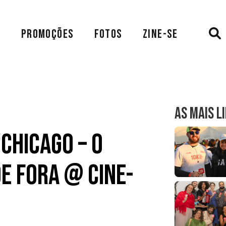
A
PROMOÇÕES
FOTOS
ZINE-SE
AS MAIS L
“Chicago – O
de Fora @ Cine-