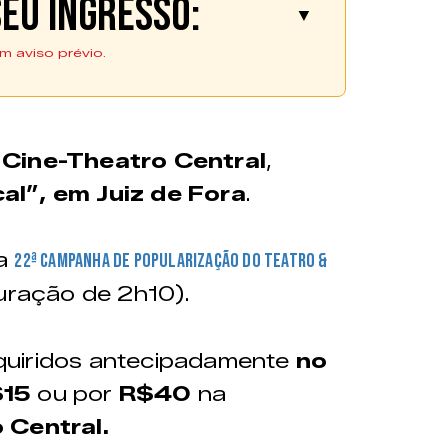
eu ingresso:
▼
m aviso prévio.
adquiridos
ler da APAC/JF por
heteria do Cine-Theatro
o
Cine-Theatro Central
,
al”, em Juiz de Fora
.
da
22ª Campanha de Popularização do Teatro &
namento:
Contato:
ração de 2h10).
a Sexta –
s 19h |
 das 10h às
quiridos antecipadamente
mingo - das
no
9h
$15
ou por
R$40
na
 Central.