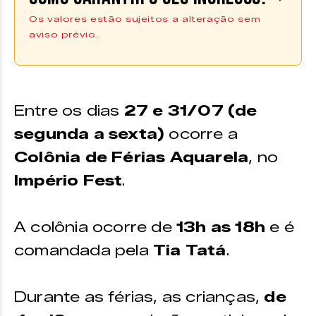
Os valores estão sujeitos a alteração sem
aviso prévio.
As inscrições para a Colônia de
Férias Aquarela podem ser feitas
por telefone: (32) 98827-7977.
Entre os dias
27 e 31/07 (de
segunda a sexta)
ocorre a
Colônia de Férias Aquarela
, no
Império Fest
.
A colônia ocorre de
13h as 18h
e é
comandada pela
Tia Tatá
.
Durante as férias, as crianças,
de