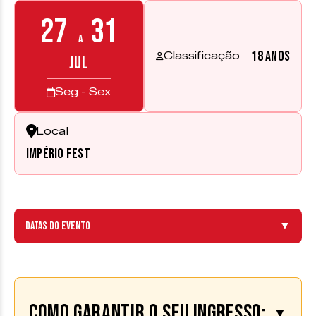
27
31
a
18 anos
Classificação
JUL
Seg - Sex
Local
Império Fest
Datas do evento
▼
Como garantir o seu ingresso:
▼