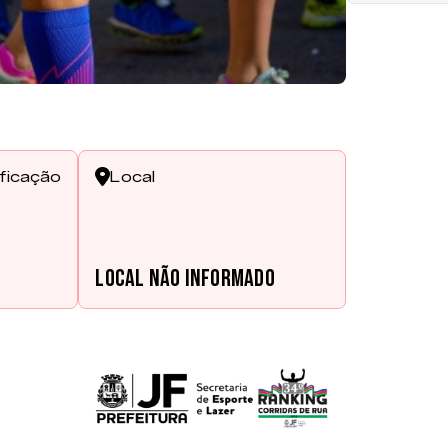
ificação
Local
s
Local não informado