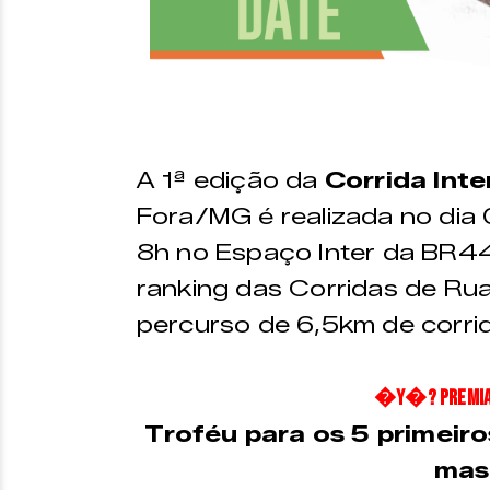
A 1ª edição da
Corrida Inte
Fora/MG é realizada no dia
8h no Espaço Inter da BR44
ranking das Corridas de Ru
percurso de 6,5km de corri
�Y�? PREM
Troféu para os 5 primeiro
mas