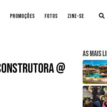
A
PROMOÇÕES
FOTOS
ZINE-SE
AS MAIS L
 Construtora @