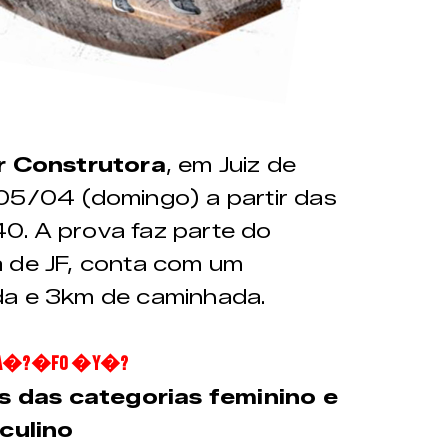
r Construtora
, em Juiz de
 05/04 (domingo) a partir das
0. A prova faz parte do
a de JF, conta com um
da e 3km de caminhada.
IA�?�fO �Y�?
s das categorias feminino e
culino