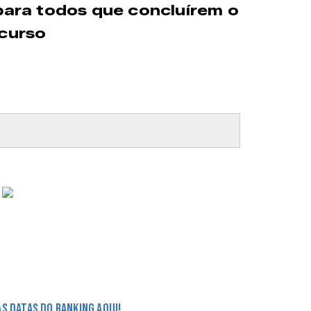
para todos que concluírem o
curso
 datas do ranking aqui!