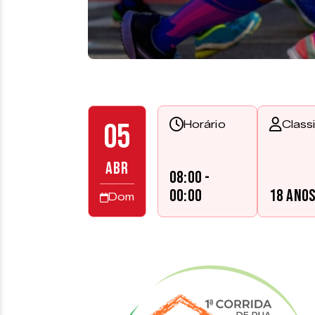
05
Horário
Class
ABR
08:00 -
00:00
18 ano
Dom