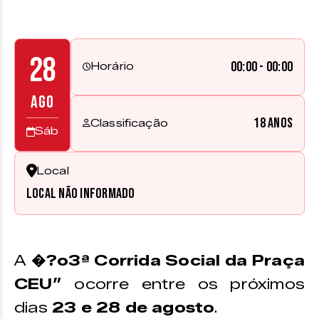
28
00:00 - 00:00
Horário
AGO
18 anos
Classificação
Sáb
Local
Local não informado
A
�?o3ª Corrida Social da Praça
CEU”
ocorre entre os próximos
dias
23 e 28 de agosto
.