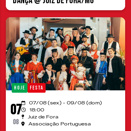
Dança @ Juiz de Fora/MG
HOJE
FESTA
07/08 (sex) - 09/08 (dom)
07
18:00
Juiz de Fora
08
Associação Portuguesa