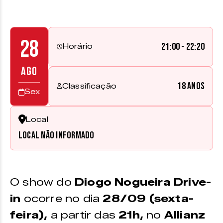
28
21:00 - 22:20
Horário
AGO
18 anos
Classificação
Sex
Local
Local não informado
O show do
Diogo Nogueira
Drive-
in
ocorre no dia
28/09 (sexta-
feira),
a partir das
21h,
no
Allianz