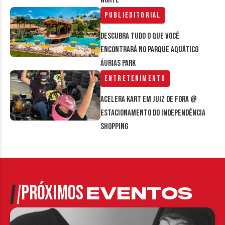
Publieditorial
Descubra tudo o que você
encontrará no parque aquático
Áurias Park
Entretenimento
Acelera Kart em Juiz de Fora @
estacionamento do Independência
Shopping
PRÓXIMOS
EVENTOS