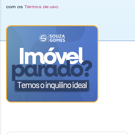
com os
Termos de uso
.