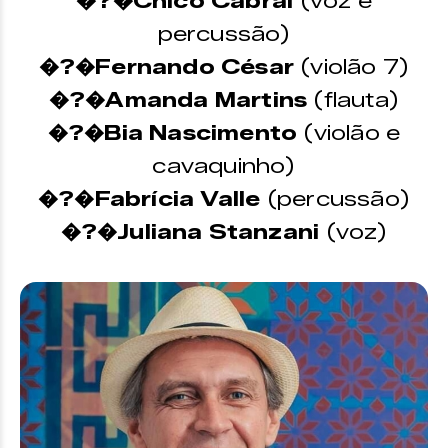
�?�Chico Cabral
(voz e
percussão)
�?�Fernando César
(violão 7)
�?�Amanda Martins
(flauta)
�?�Bia Nascimento
(violão e
cavaquinho)
�?�Fabrícia Valle
(percussão)
�?�Juliana Stanzani
(voz)