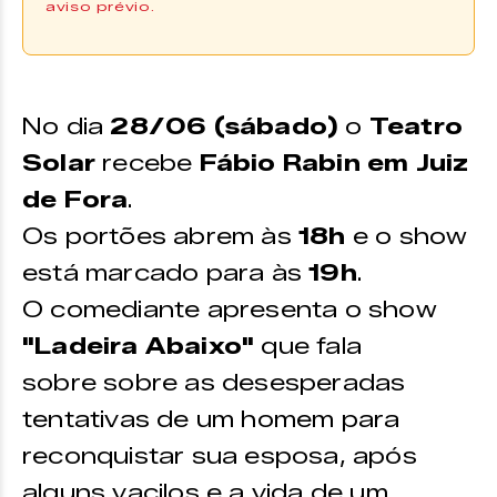
aviso prévio.
Os ingressos podem ser adquiridos
na plataforma da
Ingresso Digital |
COMPRE
AQUI
No dia
28/06 (sábado)
o
Teatro
*Os ingressos também estão disponíveis no ponto de
Solar
recebe
Fábio Rabin em Juiz
venda físico, vide texto.
de Fora
.
Os portões abrem às
18h
e o show
está marcado para às
19h
.
O comediante apresenta o show
"Ladeira Abaixo"
que fala
sobre sobre as desesperadas
tentativas de um homem para
reconquistar sua esposa, após
alguns vacilos e a vida de um