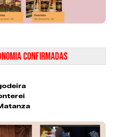
onomia confirmadas
godeira
nterei
 Matanza