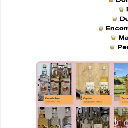
Du
Encom
Ma
Per