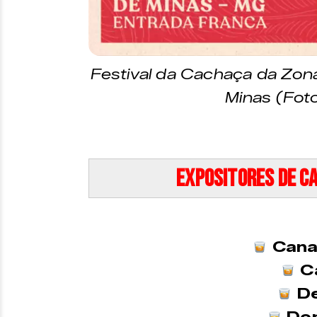
Festival da Cachaça da Zon
Minas (Foto
Expositores de c
Cana
C
De
Don