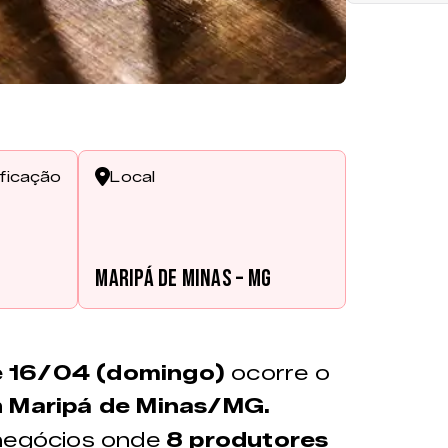
ificação
Local
s
Maripá de Minas – MG
e 16/04 (domingo)
ocorre o
m
Maripá de Minas/MG.
 negócios onde
8 produtores