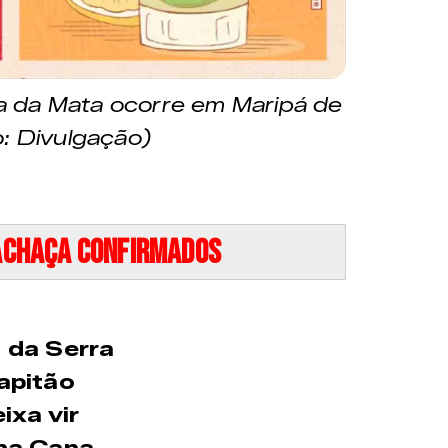
a da Mata ocorre em Maripá de
: Divulgação)
achaça confirmados
 da Serra
apitão
ixa vir
a Cana