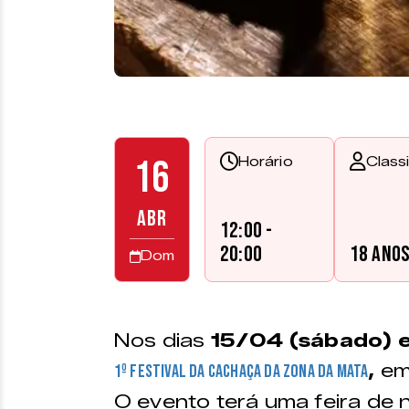
16
Horário
Class
ABR
12:00 -
20:00
18 ano
Dom
Nos dias
15/04 (sábado) 
,
e
1º Festival da Cachaça da Zona da Mata
O evento terá uma feira de