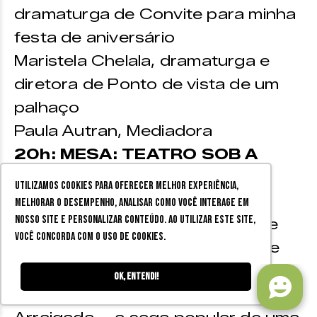
dramaturga de Convite para minha
festa de aniversário
Maristela Chelala, dramaturga e
diretora de Ponto de vista de um
palhaço
Paula Autran, Mediadora
20h: MESA: TEATRO SOB A
PERSPECTIVA DE G�SNERO,
Utilizamos cookies para oferecer melhor experiência,
com as presenças de:
melhorar o desempenho, analisar como você interage em
nosso site e personalizar conteúdo. Ao utilizar este site,
Simone Sobreda, dramaturga de
você concorda com o uso de cookies.
Memórias Perdidas – a noite que
se aproxima
Ok, entendi!
Mariana Defendi, diretora de