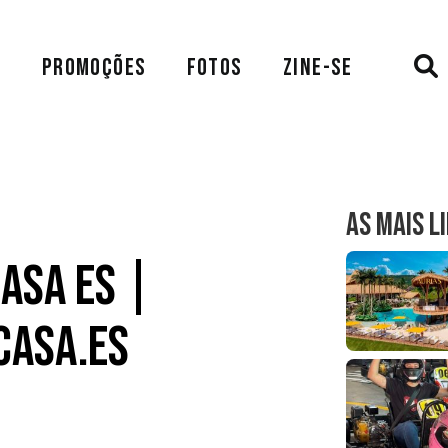
A
PROMOÇÕES
FOTOS
ZINE-SE
AS MAIS L
Casa ES |
casa.es