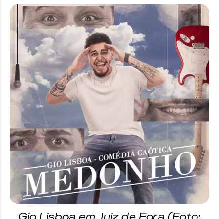
Mezanino
Inteira –
R$ 80
Promocional –
R$ 60 + 1kg de alimento
Meia-entrada –
R$ 40
Camarote
Inteira –
R$ 80
Promocional –
R$ 60 + 1kg de alimento
Meia-entrada –
R$ 40
Gio Lisboa em Juiz de Fora (Foto: