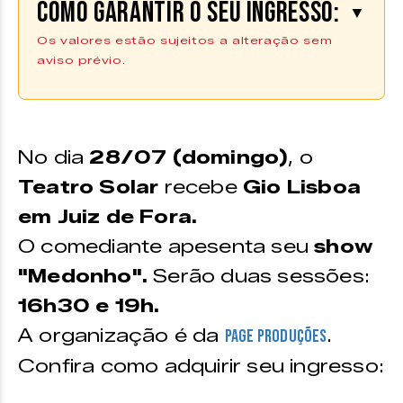
Como garantir o seu ingresso:
▼
Os valores estão sujeitos a alteração sem
aviso prévio.
Os ingressos podem ser adquiridos
na plataforma
Ingresso Digital |
Compre aqui
No dia
28/07 (domingo)
, o
*Os ingressos também podem ser adquiridos no ponto de
Teatro Solar
recebe
Gio Lisboa
venda do Zine Cultural
em Juiz de Fora.
VALORES
O comediante apesenta seu
show
"Medonho".
Serão duas sessões:
Plateia
16h30 e 19h.
Inteira –
R$ 90
A organização é da
.
Page Produções
Promocional –
R$ 70 + 1kg de alimento
Confira como adquirir seu ingresso:
Meia-entrada –
R$ 45