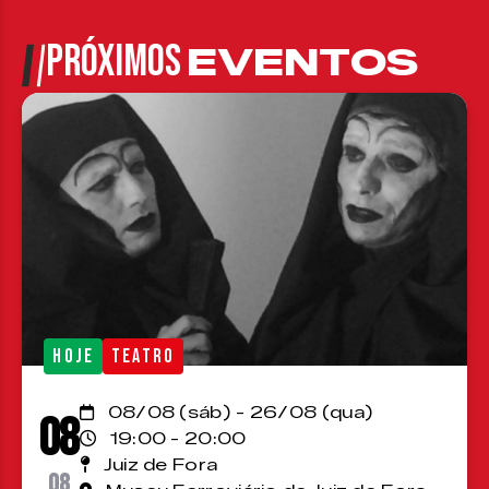
PRÓXIMOS
EVENTOS
HOJE
TEATRO
08/08 (sáb) - 26/08 (qua)
08
19:00 - 20:00
Juiz de Fora
08