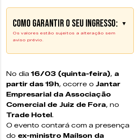
Como garantir o seu ingresso:
▼
Os valores estão sujeitos a alteração sem
aviso prévio.
Os ingressos podem ser adquiridos
na plataforma
Uzzi Ticket |
Compre aqui
No dia
16/03 (quinta-feira)
,
a
partir das 19h
, ocorre o
Jantar
Empresarial da Associação
Comercial de Juiz de Fora
, no
Trade Hotel
.
O evento contará com a presença
do
ex-ministro Maílson da