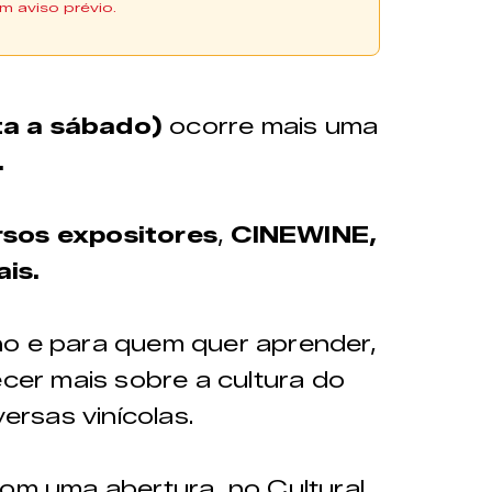
m aviso prévio.
adquiridos na plataforma
a a sábado)
ocorre mais uma
.
rsos expositores
,
CINEWINE,
is.
ho e para quem quer aprender,
ecer mais sobre a cultura do
versas vinícolas.
com uma abertura, no Cultural