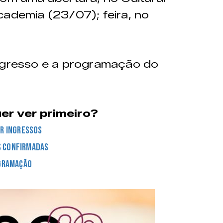
cademia (23/07); feira, no
ingresso e a programação do
er ver primeiro?
r ingressos
s confirmadas
gramação