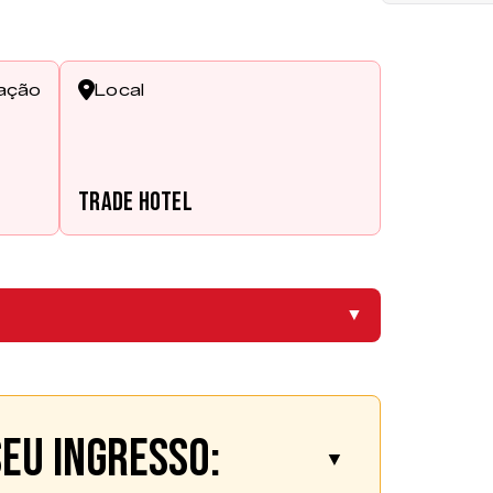
cação
Local
Trade Hotel
▼
eu ingresso:
▼