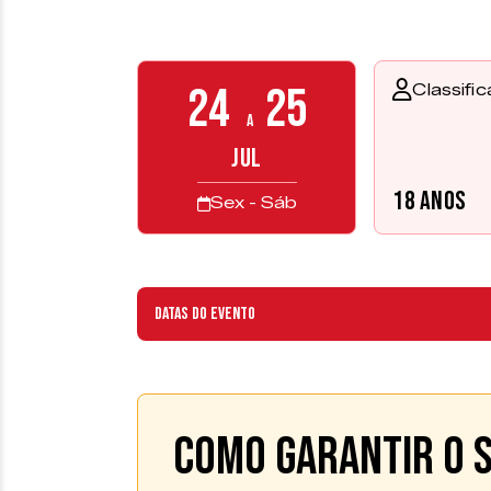
24
25
Classifi
a
JUL
18 anos
Sex - Sáb
Datas do evento
Como garantir o s