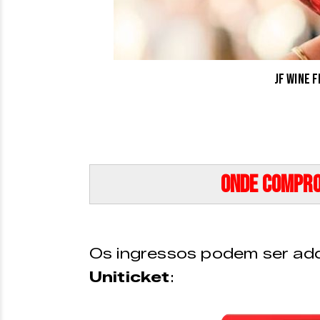
JF Wine 
Onde compro
Os ingressos podem ser adq
Uniticket
: