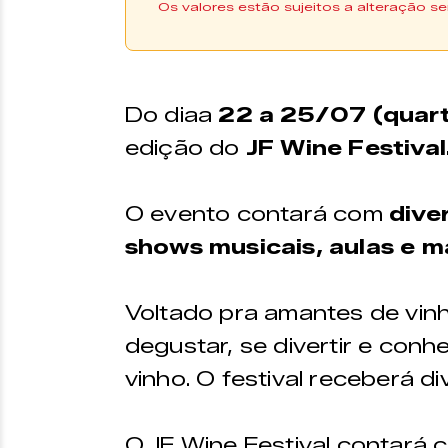
Os valores estão sujeitos a alteração se
Comprar Ingresso
Os ingressos podem ser 
Do diaa
22 a 25/07 (quart
da
Uniticket.
edição do
JF Wine Festival
O evento contará com
dive
shows musicais, aulas e ma
Voltado pra amantes de vin
degustar, se divertir e conh
vinho. O festival receberá di
O JF Wine Festival contará 