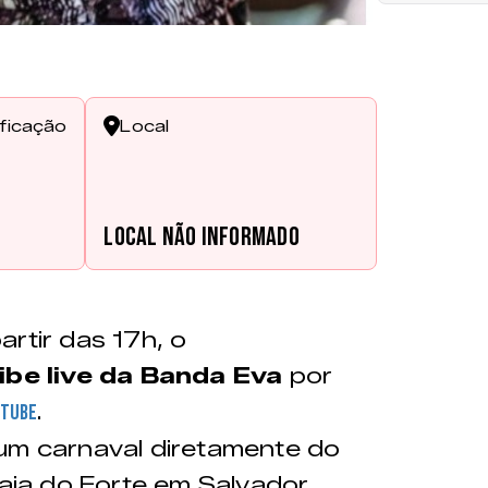
ificação
Local
s
Local não informado
rtir das 17h, o
ibe live da Banda Eva
por
.
utube
 um carnaval diretamente do
raia do Forte em Salvador