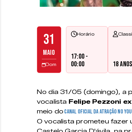
31
Horário
Class
MAIO
17:00 -
00:00
18 ano
Dom
No dia 31/05 (domingo), a pa
vocalista
Felipe Pezzoni ex
meio do
canal oficial da atração no Yo
O vocalista prometeu fazer
Castelo Garcia D'ávila, na p