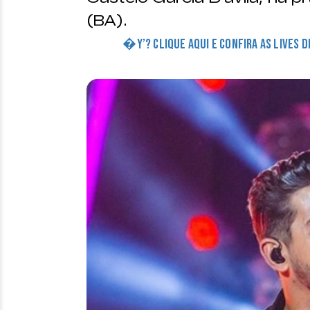
(BA).
�Y’? CLIQUE AQUI E CONFIRA AS LIVES 