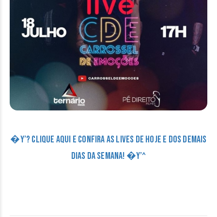
�Y’? CLIQUE AQUI E CONFIRA AS LIVES DE HOJE E DOS DEMAIS
DIAS DA SEMANA! �Y’^