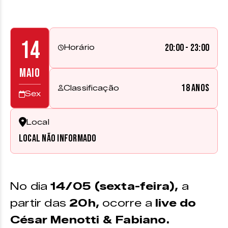
14
20:00 - 23:00
Horário
MAIO
18 anos
Classificação
Sex
Local
Local não informado
No dia
14/05 (sexta-feira),
a
partir das
20h,
ocorre a
live do
César Menotti & Fabiano.