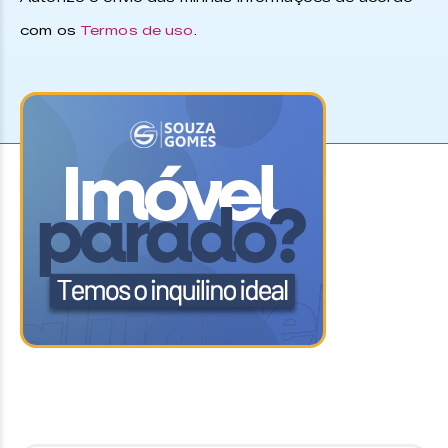
com os
Termos de uso
.