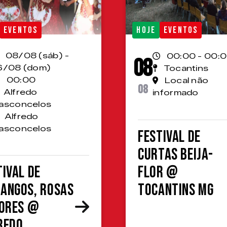
EVENTOS
HOJE
EVENTOS
08/08 (sáb) -
00:00 - 00:
08
6/08 (dom)
Tocantins
00:00
Local não
08
Alfredo
informado
asconcelos
Alfredo
asconcelos
Festival de
Curtas Beija-
tival de
Flor @
angos, Rosas
Tocantins MG
lores @
redo