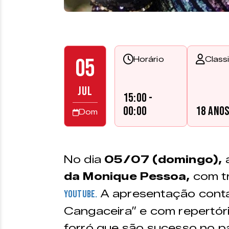
05
Horário
Class
JUL
15:00 -
00:00
18 ano
Dom
No dia
05/07 (domingo),
a
da Monique Pessoa,
com t
A apresentação conta
Youtube.
Cangaceira” e com repertór
forró que são sucesso no pa