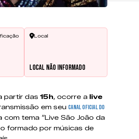
ificação
Local
s
Local não informado
 partir das
15h
, ocorre a
live
ransmissão em seu
canal oficial do
 com tema “Live São João da
io formado por músicas de
ís.