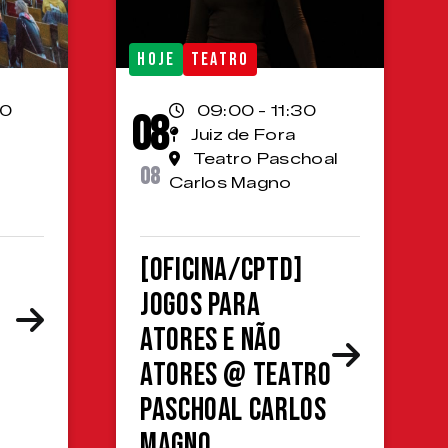
HOJE
TEATRO
00
09:00 - 11:30
08
Juiz de Fora
Teatro Paschoal
08
Carlos Magno
[OFICINA/CPTD]
Jogos para
atores e não
atores @ Teatro
Paschoal Carlos
Magno