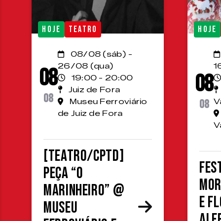
HOJE
TEATRO
HOJE
08/08 (sáb) -
26/08 (qua)
1
08
08
19:00 - 20:00
Juiz de Fora
08
Museu Ferroviário
08
V
de Juiz de Fora
V
[TEATRO/CPTD]
Fes
Peça “O
Mor
Marinheiro” @
e F
Museu
Alf