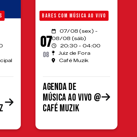
S
BARES COM MÚSICA AO VIVO
07/08 (sex) -
07
08/08 (sáb)
0
20:30 - 04:00
08
Juiz de Fora
cipal
Café Muzik
Agenda de
Música ao Vivo @
z
Café Muzik