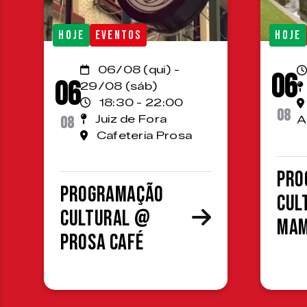
HOJE
EVENTOS
HOJE
06/08 (qui) -
06
06
29/08 (sáb)
18:30 - 22:00
08
08
Juiz de Fora
A
Cafeteria Prosa
Pro
Programação
cul
cultural @
MA
Prosa Café