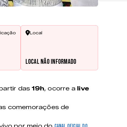
ficação
Local
Local não informado
partir das
19h
, ocorre a
live
das comemorações de
 vivo por meio do
canal oficial do