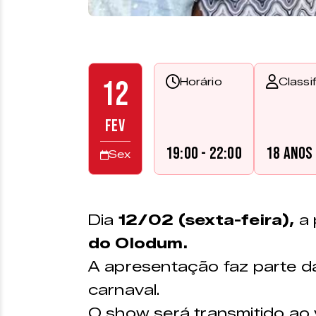
12
Horário
Classi
FEV
19:00 - 22:00
18 anos
Sex
Dia
12/02 (sexta-feira),
a 
do Olodum.
A apresentação faz parte 
carnaval.
O show será transmitido ao