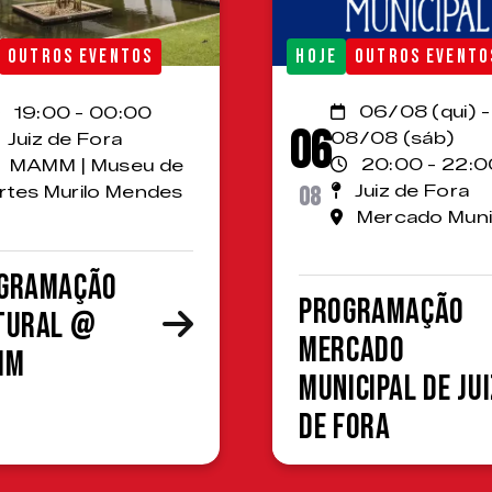
OUTROS EVENTOS
HOJE
OUTROS EVENTO
06/08 (qui) -
19:00 - 00:00
06
08/08 (sáb)
Juiz de Fora
20:00 - 22:0
MAMM | Museu de
08
Juiz de Fora
rtes Murilo Mendes
Mercado Muni
gramação
Programação
tural @
Mercado
MM
Municipal de Jui
de Fora